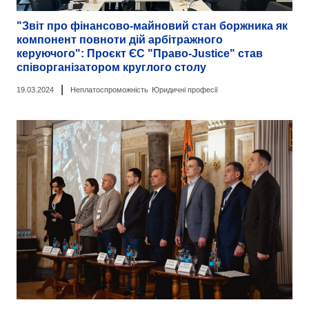
"Звіт про фінансово-майновий стан боржника як
компонент повноти дій арбітражного
керуючого": Проєкт ЄС "Право-Justice" став
співорганізатором круглого столу
|
19.03.2024
Неплатоспроможність
Юридичні професії