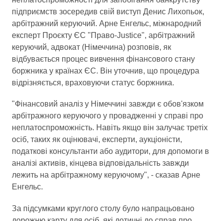
підприємств зосередив свій виступ Денис Лихопьок,
арбітражний керуючий. Арне Енгельс, міжнародний
експерт Проєкту ЄС "Право-Justice", арбітражний
керуючий, адвокат (Німеччина) розповів, як
відбувається процес вивчення фінансового стану
боржника у країнах ЄС. Він уточнив, що процедура
відрізняється, враховуючи статус боржника.
"Фінансовий аналіз у Німеччині завжди є обов'язком
арбітражного керуючого у провадженні у справі про
неплатоспроможність. Навіть якщо він залучає третіх
осіб, таких як оцінювачі, експерти, аукціоністи,
податкові консультанти або аудитори, для допомоги в
аналізі активів, кінцева відповідальність завжди
лежить на арбітражному керуючому", - сказав Арне
Енгельс.
За підсумками круглого столу було напрацьовано
дорожню карту для осіб, які дотичні до справ про