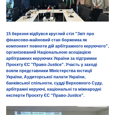
15 березня відбувся круглий стіл "Звіт про
фінансово-майновий стан боржника як
компонент повноти дій арбітражного керуючого",
організований Національною асоціацією
арбітражних керуючих України за підтримки
Проєкту ЄС "Право-Justice". Участь у заході
взяли представники Міністерства юстиції
України, Аудиторської палати України,
банківської спільноти, судді Верховного Суду,
арбітражні керуючі, національні та міжнародні
експерти Проєкту ЄС "Право-Justice".