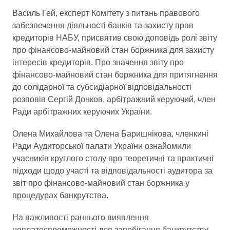
Василь Гей, експерт Комітету з питань правового
забезпечення діяльності банків та захисту прав
кредиторів НАБУ, присвятив свою доповідь ролі звіту
про фінансово-майновий стан боржника для захисту
інтересів кредиторів. Про значення звіту про
фінансово-майновий стан боржника для притягнення
до солідарної та субсидіарної відповідальності
розповів Сергій Донков, арбітражний керуючий, член
Ради арбітражних керуючих України.
Олена Михайлова та Олена Баришнікова, членкині
Ради Аудиторської палати України ознайомили
учасників круглого столу про теоретичні та практичні
підходи щодо участі та відповідальності аудитора за
звіт про фінансово-майновий стан боржника у
процедурах банкрутства.
На важливості раннього виявлення
неплатоспроможності для запобігання банкрутству