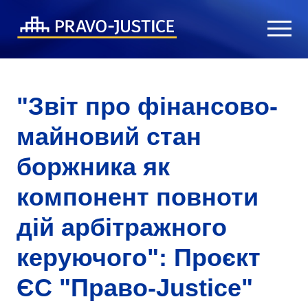
"Звіт про фінансово-
майновий стан
боржника як
компонент повноти
дій арбітражного
керуючого": Проєкт
ЄС "Право-Justice"