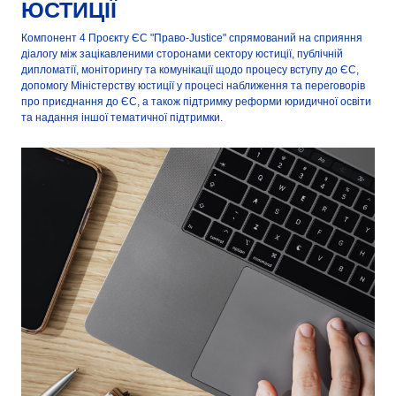
ЮСТИЦІЇ
Компонент 4 Проєкту ЄС "Право-Justice" спрямований на сприяння
діалогу між зацікавленими сторонами сектору юстиції, публічній
дипломатії, моніторингу та комунікації щодо процесу вступу до ЄС,
допомогу Міністерству юстиції у процесі наближення та переговорів
про приєднання до ЄС, а також підтримку реформи юридичної освіти
та надання іншої тематичної підтримки.