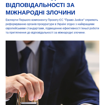
ВІДПОВІДАЛЬНОСТІ ЗА
МІЖНАРОДНІ ЗЛОЧИНИ
Експерти Першого компоненту Проєкту ЄС "Право-Justice" сприяють
реформуванню органів прокуратури в Україні згідно з найкращими
європейськими стандартами, підвищенню ефективності їхньої роботи
та притягнення до відповідальності за міжнародні злочини.