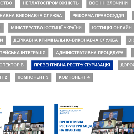
ТСТВО
НЕПЛАТОСПРОМОЖНІСТЬ
ВОЄННІ ЗЛОЧИНИ
ЖАВНА ВИКОНАВЧА СЛУЖБА
РЕФОРМА ПРАВОСУДДЯ
І
МІНІСТЕРСТВО ЮСТИЦІЇ УКРАЇНИ
ЮСТИЦІЯ ОНЛАЙН
НИ
ДЕРЖАВНА КРИМІНАЛЬНО-ВИКОНАВЧА СЛУЖБА
DI
ПЕЙСЬКА ІНТЕГРАЦІЯ
АДМІНІСТРАТИВНА ПРОЦЕДУРА
СПЕКТОРІВ
ПРЕВЕНТИВНА РЕСТРУКТУРИЗАЦІЯ
ДОРО
Т 2
КОМПОНЕНТ 3
КОМПОНЕНТ 4