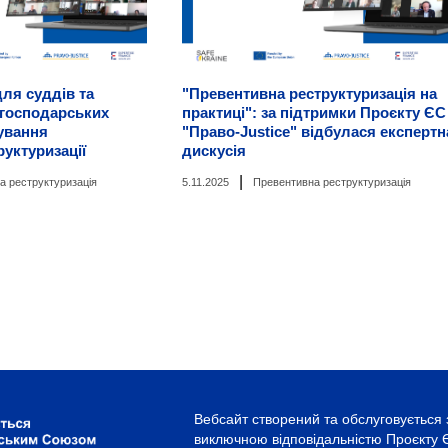
для суддів та
"Превентивна реструктуризація на
 господарських
практиці": за підтримки Проєкту ЄС
ування
"Право-Justice" відбулася експертн
руктуризації
дискусія
|
а реструктуризація
5.11.2025
Превентивна реструктуризація
Вебсайт створений та обслуговується 
виключною відповідальністю Проєкту Є