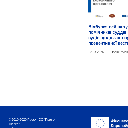
Відбувся вебінар 
помічників суддів
судів щодо застос
превентивної рест
|
12.03.2026
Превентивн
© 2018-2026 Проєкт ЄС "Право-
Justice"