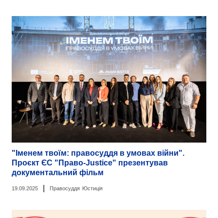
"Іменем твоїм: правосуддя в умовах війни".
Проєкт ЄС "Право-Justice" презентував
документальний фільм
|
19.09.2025
Правосуддя
Юстиція