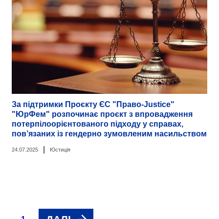
За підтримки Проєкту ЄС "Право-Justice"
"ЮрФем" розпочинає проєкт з впровадження
потерпілоорієнтованого підходу у справах,
пов’язаних із гендерно зумовленим насильством
|
24.07.2025
Юстиція