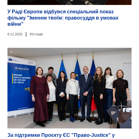
У Раді Європи відбувся спеціальний показ
фільму "Іменем твоїм: правосуддя в умовах
війни"
|
8.12.2025
Юстиція
За підтримки Проєкту ЄС "Право-Justice" у