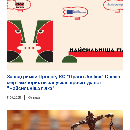
За підтримки Проєкту ЄС "Право-Justice" Спілка
мертвих юристів запускає проєкт-діалог
"Найсильніша гілка"
|
5.09.2025
Юстиція