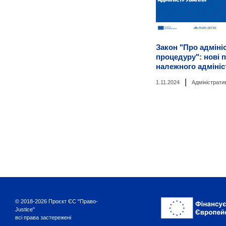
Закон "Про адміні
процедуру": нові 
належного адміні
|
1.11.2024
Адміністрати
© 2018-2026 Проєкт ЄС "Право-
Justice"
всі права застережені