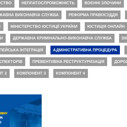
ТСТВО
НЕПЛАТОСПРОМОЖНІСТЬ
ВОЄННІ ЗЛОЧИНИ
ЖАВНА ВИКОНАВЧА СЛУЖБА
РЕФОРМА ПРАВОСУДДЯ
І
МІНІСТЕРСТВО ЮСТИЦІЇ УКРАЇНИ
ЮСТИЦІЯ ОНЛАЙН
НИ
ДЕРЖАВНА КРИМІНАЛЬНО-ВИКОНАВЧА СЛУЖБА
DI
ПЕЙСЬКА ІНТЕГРАЦІЯ
АДМІНІСТРАТИВНА ПРОЦЕДУРА
СПЕКТОРІВ
ПРЕВЕНТИВНА РЕСТРУКТУРИЗАЦІЯ
ДОРО
Т 2
КОМПОНЕНТ 3
КОМПОНЕНТ 4