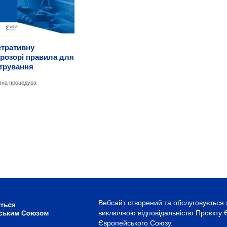
стративну
прозорі правила для
стрування
вна процедура
Вебсайт створений та обслуговується 
виключною відповідальністю Проєкту Є
Європейського Союзу.