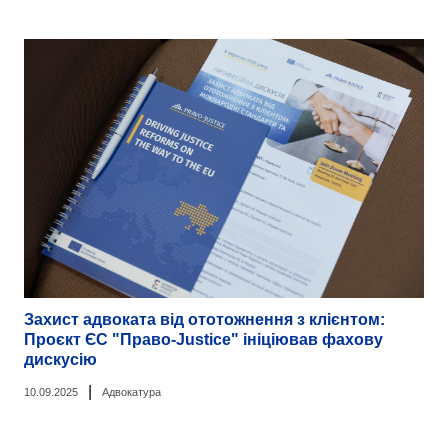
Захист адвоката від ототожнення з клієнтом:
Проєкт ЄС "Право-Justice" ініціював фахову
дискусію
|
10.09.2025
Адвокатура