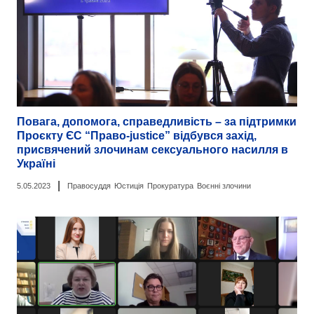
Повага, допомога, справедливість – за підтримки
Проєкту ЄС “Право-justice” відбувся захід,
присвячений злочинам сексуального насилля в
Україні
|
5.05.2023
Правосуддя
Юстиція
Прокуратура
Воєнні злочини