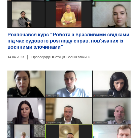
Розпочався курс “Робота з вразливими свідками
під час судового розгляду справ, пов'язаних із
воєнними злочинами”
|
14.04.2023
Правосуддя
Юстиція
Воєнні злочини