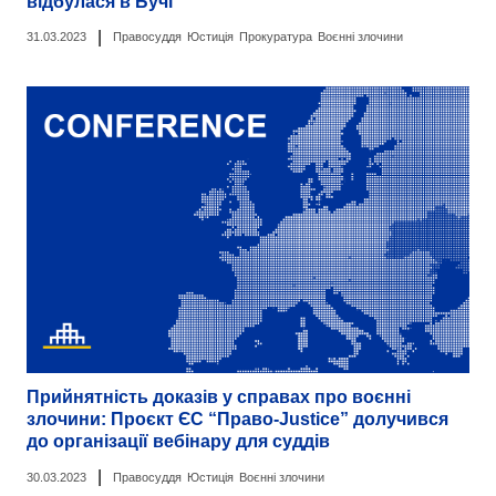
відбулася в Бучі
|
31.03.2023
Правосуддя
Юстиція
Прокуратура
Воєнні злочини
Прийнятність доказів у справах про воєнні
злочини: Проєкт ЄС “Право-Justice” долучився
до організації вебінару для суддів
|
30.03.2023
Правосуддя
Юстиція
Воєнні злочини