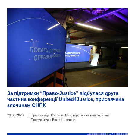
За підтримки “Право-Justice” відбулася друга
частина конференції United4Justice, присвячена
злочинам СНПК
|
23.05.2023
Правосуддя
Юстиція
Міністерство юстиції України
Прокуратура
Воєнні злочини