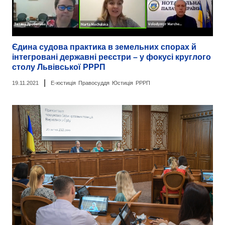
Єдина судова практика в земельних спорах й
інтегровані державні реєстри – у фокусі круглого
столу Львівської РРРП
|
19.11.2021
Е-юстиція
Правосуддя
Юстиція
РРРП