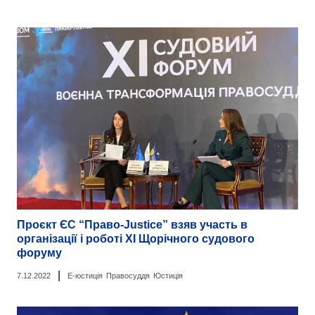
Проєкт ЄС “Право-Justice” взяв участь в
організації і роботі ХІ Щорічного судового
форуму
|
7.12.2022
Е-юстиція
Правосуддя
Юстиція