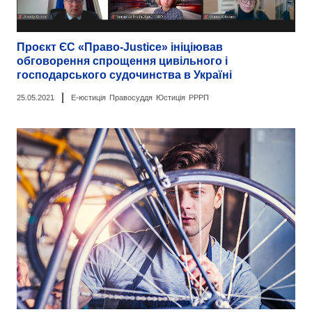
Проєкт ЄС «Право-Justice» ініціював
обговорення спрощення цивільного і
господарського судочинства в Україні
|
25.05.2021
Е-юстиція
Правосуддя
Юстиція
РРРП