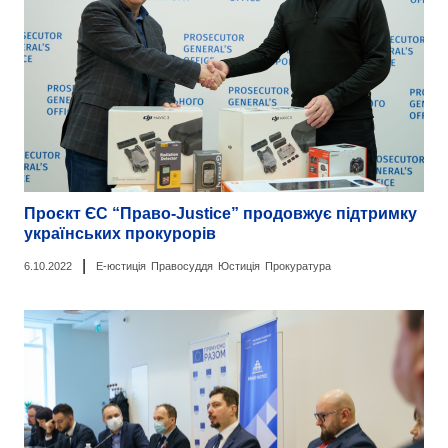
Проєкт ЄС “Право-Justice” продовжує підтримку
українських прокурорів
|
6.10.2022
Е-юстиція
Правосуддя
Юстиція
Прокуратура