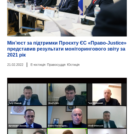
Мін’юст за підтримки Проєкту ЄС «Право-Justice»
представив результати моніторингового звіту за
2021 рік
|
21.02.2022
Е-юстиція
Правосуддя
Юстиція