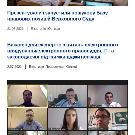
Презентували і запустили пошукову Базу
правових позицій Верховного Суду
|
21.07.2021
Е-юстиція
Юстиція
Вакансії для експертів з питань електронного
врядування/електронного правосуддя, ІТ та
законодавчої підтримки діджиталізації
|
2.07.2021
Е-юстиція
Правосуддя
Юстиція