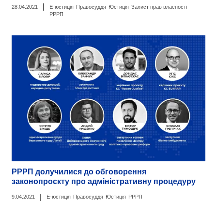
|
28.04.2021
Е-юстиція
Правосуддя
Юстиція
Захист прав власності
РРРП
РРРП долучилися до обговорення
законопроєкту про адміністративну процедуру
|
9.04.2021
Е-юстиція
Правосуддя
Юстиція
РРРП