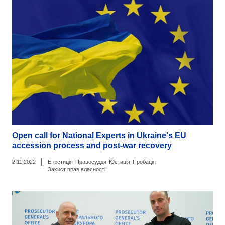
Open call for National Experts in Ukraine's EU
accession process and post-war recovery
|
2.11.2022
Е-юстиція
Правосуддя
Юстиція
Пробація
Захист прав власності