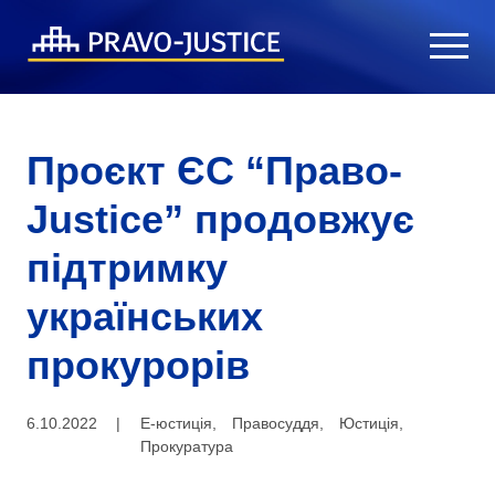
Проєкт ЄС “Право-
Justice” продовжує
підтримку
українських
прокурорів
6.10.2022
|
Е-юстиція
,
Правосуддя
,
Юстиція
,
Прокуратура