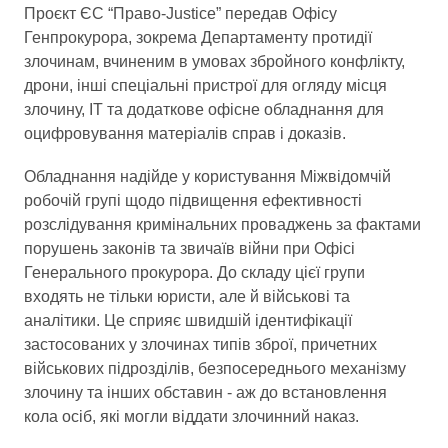
Проєкт ЄС “Право-Justice” передав Офісу
Генпрокурора, зокрема Департаменту протидії
злочинам, вчиненим в умовах збройного конфлікту,
дрони, інші спеціальні пристрої для огляду місця
злочину, ІТ та додаткове офісне обладнання для
оцифровування матеріалів справ і доказів.
Обладнання надійде у користування Міжвідомчій
робочій групі щодо підвищення ефективності
розслідування кримінальних проваджень за фактами
порушень законів та звичаїв війни при Офісі
Генерального прокурора. До складу цієї групи
входять не тільки юристи, але й військові та
аналітики. Це сприяє швидшій ідентифікації
застосованих у злочинах типів зброї, причетних
військових підрозділів, безпосереднього механізму
злочину та інших обставин - аж до встановлення
кола осіб, які могли віддати злочинний наказ.