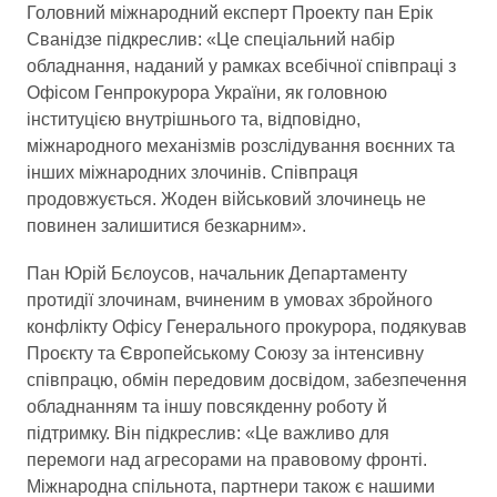
Головний міжнародний експерт Проекту пан Ерік
Сванідзе підкреслив: «Це спеціальний набір
обладнання, наданий у рамках всебічної співпраці з
Офісом Генпрокурора України, як головною
інституцією внутрішнього та, відповідно,
міжнародного механізмів розслідування воєнних та
інших міжнародних злочинів. Співпраця
продовжується. Жоден військовий злочинець не
повинен залишитися безкарним».
Пан Юрій Бєлоусов, начальник Департаменту
протидії злочинам, вчиненим в умовах збройного
конфлікту Офісу Генерального прокурора, подякував
Проєкту та Європейському Союзу за інтенсивну
співпрацю, обмін передовим досвідом, забезпечення
обладнанням та іншу повсякденну роботу й
підтримку. Він підкреслив: «Це важливо для
перемоги над агресорами на правовому фронті.
Міжнародна спільнота, партнери також є нашими