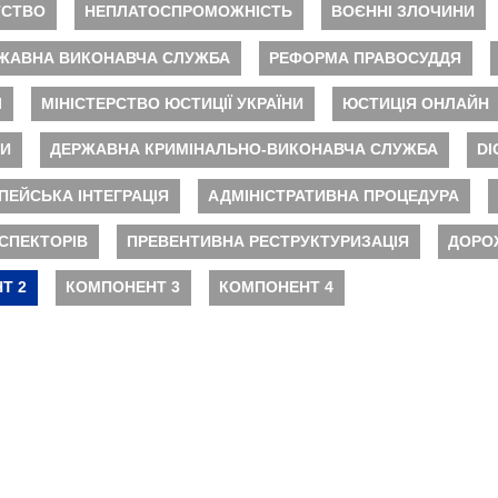
ТСТВО
НЕПЛАТОСПРОМОЖНІСТЬ
ВОЄННІ ЗЛОЧИНИ
ЖАВНА ВИКОНАВЧА СЛУЖБА
РЕФОРМА ПРАВОСУДДЯ
І
МІНІСТЕРСТВО ЮСТИЦІЇ УКРАЇНИ
ЮСТИЦІЯ ОНЛАЙН
НИ
ДЕРЖАВНА КРИМІНАЛЬНО-ВИКОНАВЧА СЛУЖБА
DI
ПЕЙСЬКА ІНТЕГРАЦІЯ
АДМІНІСТРАТИВНА ПРОЦЕДУРА
СПЕКТОРІВ
ПРЕВЕНТИВНА РЕСТРУКТУРИЗАЦІЯ
ДОРО
Т 2
КОМПОНЕНТ 3
КОМПОНЕНТ 4