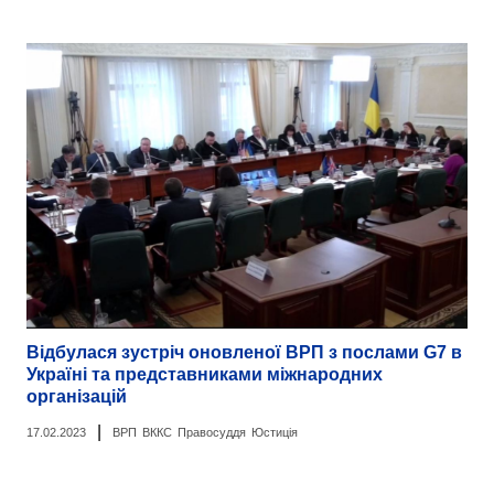
Відбулася зустріч оновленої ВРП з послами G7 в
Україні та представниками міжнародних
організацій
|
17.02.2023
ВРП
ВККС
Правосуддя
Юстиція