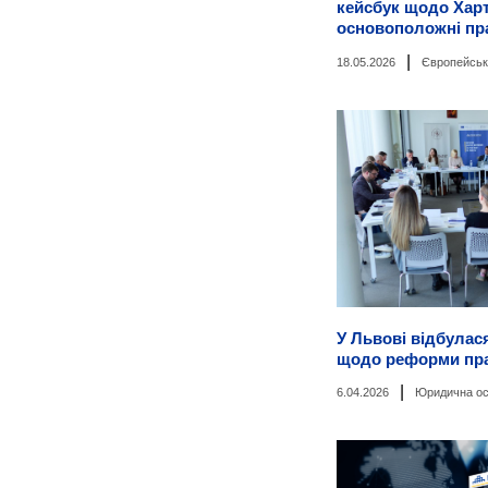
кейсбук щодо Харт
основоположні пр
|
18.05.2026
Європейська
У Львові відбулас
щодо реформи пра
|
6.04.2026
Юридична ос