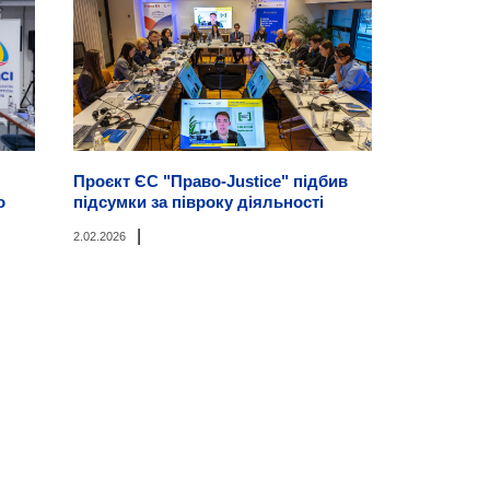
Проєкт ЄС "Право-Justice" підбив
о
підсумки за півроку діяльності
|
2.02.2026