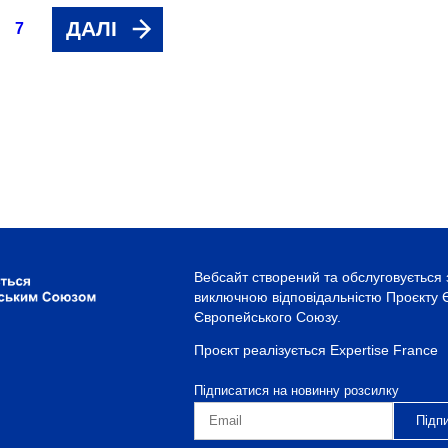
ДАЛІ
7
Вебсайт створений та обслуговується 
виключною відповідальністю Проєкту Є
Європейського Союзу.
Проєкт реалізується Expertise France
Підписатися на новинну розсилку