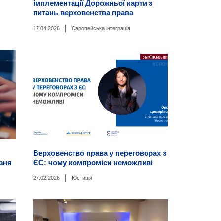
імплементації Дорожньої карти з
питань верховенства права
|
17.04.2026
Європейська інтеграція
Верховенство права у переговорах з
езня
ЄС: чому компроміси неможливі
|
27.02.2026
Юстиція