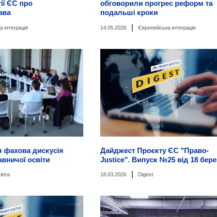
ії ЄС про
обговорили прогрес реформ та
ава
подальші кроки
|
 інтеграція
14.05.2026
Європейська інтеграція
я фахова дискусія
Дайджест Проєкту ЄС "Право-
вничої освіти
Justice". Випуск №25 від 18 бер
|
віта
18.03.2026
Digest