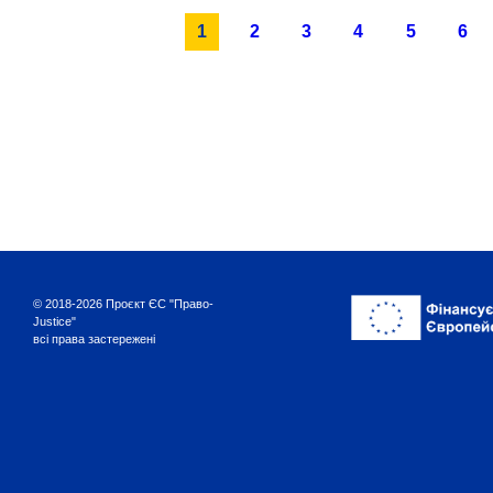
1
2
3
4
5
6
© 2018-2026 Проєкт ЄС "Право-
Justice"
всі права застережені