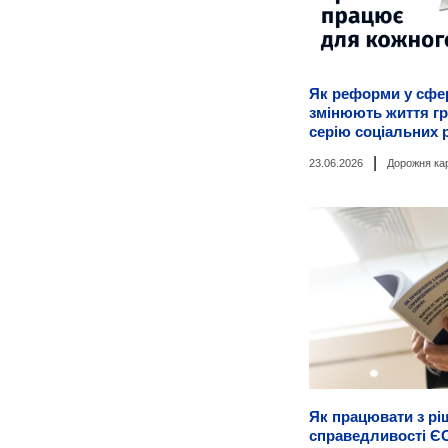
Як реформи у сфер
змінюють життя г
серію соціальних 
|
23.06.2026
Дорожня ка
Як працювати з р
справедливості ЄС