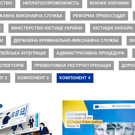
ТСТВО
НЕПЛАТОСПРОМОЖНІСТЬ
ВОЄННІ ЗЛОЧИНИ
ЖАВНА ВИКОНАВЧА СЛУЖБА
РЕФОРМА ПРАВОСУДДЯ
І
МІНІСТЕРСТВО ЮСТИЦІЇ УКРАЇНИ
ЮСТИЦІЯ ОНЛАЙН
НИ
ДЕРЖАВНА КРИМІНАЛЬНО-ВИКОНАВЧА СЛУЖБА
DI
ПЕЙСЬКА ІНТЕГРАЦІЯ
АДМІНІСТРАТИВНА ПРОЦЕДУРА
СПЕКТОРІВ
ПРЕВЕНТИВНА РЕСТРУКТУРИЗАЦІЯ
ДОРО
Т 2
КОМПОНЕНТ 3
КОМПОНЕНТ 4