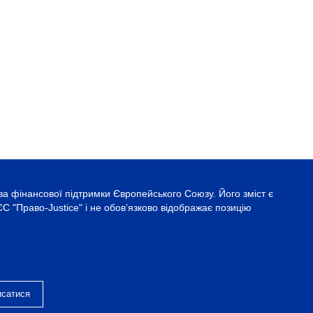
за фінансової підтримки Європейського Союзу. Його зміст є
С "Право-Justice" і не обов’язково відображає позицію