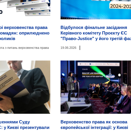
і верховенства права
Відбулося фінальне засідання
ромадян: оприлюднено
Керівного комітету Проєкту ЄС
роликів
"Право-Justice" у його третій фаз
|
рта з питань верховенства права
19.06.2026
ішеннями Суду
Верховенство права як основа
: у Києві презентували
європейської інтеграції: у Києві