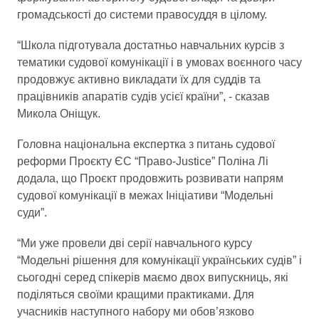
громадськості до системи правосуддя в цілому.
“Школа підготувала достатньо навчальних курсів з
тематики судової комунікації і в умовах воєнного часу
продовжує активно викладати їх для суддів та
працівників апаратів судів усієї країни”, - сказав
Микола Оніщук.
Головна національна експертка з питань судової
реформи Проєкту ЄС “Право-Justice” Поліна Лі
додала, що Проєкт продовжить розвивати напрям
судової комунікації в межах Ініціативи “Модельні
суди”.
“Ми уже провели дві серії навчального курсу
“Модельні рішення для комунікації українських судів” і
сьогодні серед спікерів маємо двох випускниць, які
поділяться своїми кращими практиками. Для
учасників наступного набору ми обов’язково