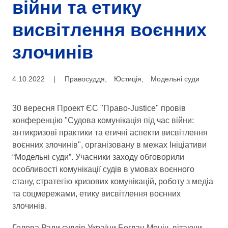
війни та етику
висвітлення воєнних
злочинів
4.10.2022
|
Правосуддя
,
Юстиція
,
Модельні суди
30 вересня Проект ЄС "Право-Justice" провів
конференцію "Судова комунікація під час війни:
антикризові практики та етичні аспекти висвітлення
воєнних злочинів", організовану в межах Ініціативи
“Модельні суди”. Учасники заходу обговорили
особливості комунікації судів в умовах воєнного
стану, стратегію кризових комунікацій, роботу з медіа
та соцмережами, етику висвітлення воєнних
злочинів.
Голова Ради суддів України Богдан Моніч, вітаючи