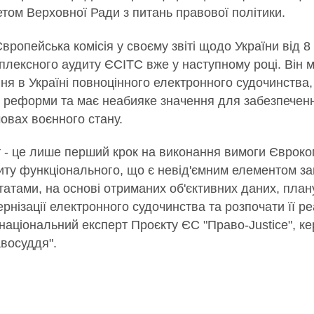
етом Верховної Ради з питань правової політики.
ропейська комісія у своєму звіті щодо України від 8
лексного аудиту ЄСІТС вже у наступному році. Він 
я в Україні повноцінного електронного судочинства
ї реформи та має неабияке значення для забезпечен
овах воєнного стану.
т - це лише перший крок на виконання вимоги Єврокомі
ту функціонального, що є невід'ємним елементом заг
льтатами, на основі отриманих об'єктивних даних, пл
нізації електронного судочинства та розпочати її ре
національний експерт Проєкту ЄС "Право-Justice", ке
восуддя".