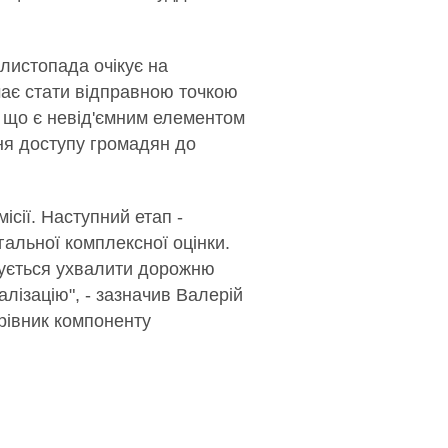
 листопада очікує на
має стати відправною точкою
, що є невід'ємним елементом
ня доступу громадян до
сії. Наступний етап -
альної комплексної оцінки.
анується ухвалити дорожню
алізацію", - зазначив Валерій
рівник компоненту