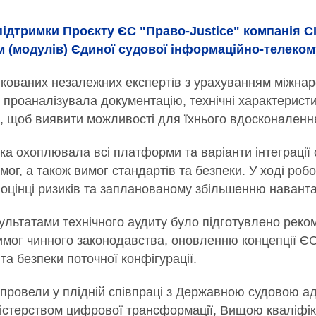
підтримки Проєкту ЄС "Право-Justice" компанія C
м (модулів) Єдиної судової інформаційно-телеком
кованих незалежних експертів з урахуванням міжнар
к проаналізувала документацію, технічні характеристи
, щоб виявити можливості для їхнього вдосконаленн
ка охоплювала всі платформи та варіанти інтеграції
мог, а також вимог стандартів та безпеки. У ході ро
 оцінці ризиків та запланованому збільшенню навант
зультатами технічного аудиту було підготувлено реко
имог чинного законодавства, оновленню концепції 
а безпеки поточної конфігурації.
 провели у плідній співпраці з Державною судовою 
істерством цифрової трансформації, Вищою кваліфік