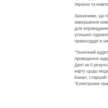
України та коміт
Зазначимо, що Єв
завершення комп
для впровадженн
успішної судово
правосуддя в ум
"Технічний ауди
проведення ауди
Далі за її резу
карту щодо модер
Бакал, старший 
"Електронне пра