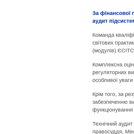
За фінансової 
аудит підсисте
Команда кваліфі
світових практи
(модулів) ЄСІТС
Комплексна оцін
регуляторних ви
особливої уваги
Крім того, за ре
забезпеченню в
функціонування т
Технічний аудит
правосуддя, Мін