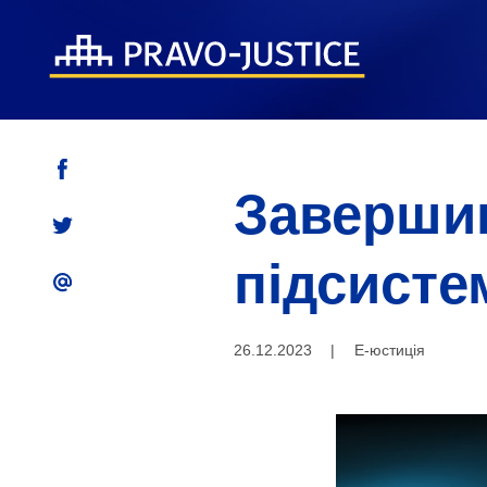
Завершив
підсисте
26.12.2023
|
Е-юстиція