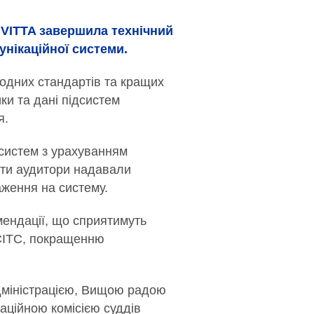
IVITTA завершила технічний
унікаційної системи.
одних стандартів та кращих
ки та дані підсистем
я.
 систем з урахуванням
боти аудитори надавали
аження на систему.
мендації, що сприятимуть
ЄСІТС, покращенню
адміністрацією, Вищою радою
аційною комісією суддів