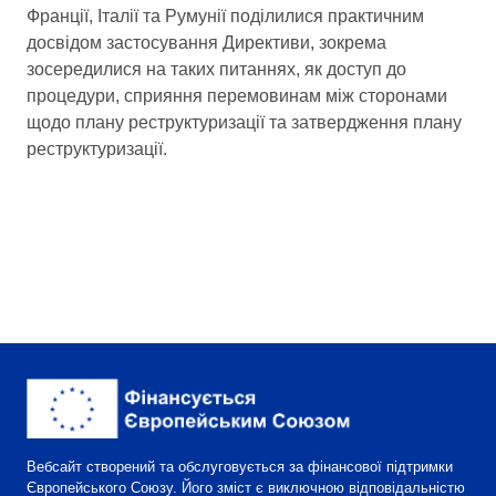
Франції, Італії та Румунії поділилися практичним
досвідом застосування Директиви, зокрема
зосередилися на таких питаннях, як доступ до
процедури, сприяння перемовинам між сторонами
щодо плану реструктуризації та затвердження плану
реструктуризації.
Вебсайт створений та обслуговується за фінансової підтримки
Європейського Союзу. Його зміст є виключною відповідальністю