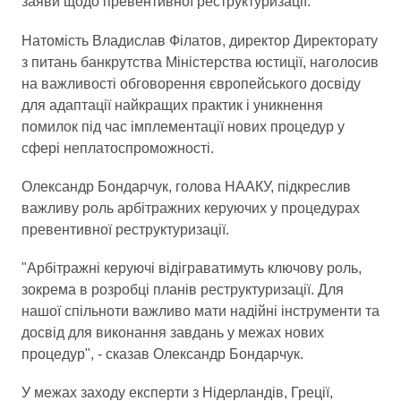
заяви щодо превентивної реструктуризації.
Натомість Владислав Філатов, директор Директорату
з питань банкрутства Міністерства юстиції, наголосив
на важливості обговорення європейського досвіду
для адаптації найкращих практик і уникнення
помилок під час імплементації нових процедур у
сфері неплатоспроможності.
Олександр Бондарчук, голова НААКУ, підкреслив
важливу роль арбітражних керуючих у процедурах
превентивної реструктуризації.
"Арбітражні керуючі відіграватимуть ключову роль,
зокрема в розробці планів реструктуризації. Для
нашої спільноти важливо мати надійні інструменти та
досвід для виконання завдань у межах нових
процедур", - сказав Олександр Бондарчук.
У межах заходу експерти з Нідерландів, Греції,