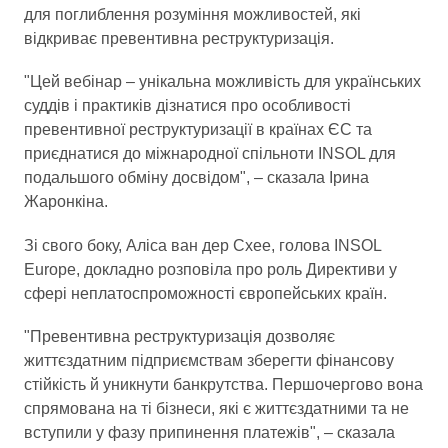
для поглиблення розуміння можливостей, які
відкриває превентивна реструктуризація.
"Цей вебінар – унікальна можливість для українських
суддів і практиків дізнатися про особливості
превентивної реструктуризації в країнах ЄС та
приєднатися до міжнародної спільноти INSOL для
подальшого обміну досвідом", – сказала Ірина
Жаронкіна.
Зі свого боку, Аліса ван дер Схее, голова INSOL
Europe, докладно розповіла про роль Директиви у
сфері неплатоспроможності європейських країн.
"Превентивна реструктуризація дозволяє
життєздатним підприємствам зберегти фінансову
стійкість й уникнути банкрутства. Першочергово вона
спрямована на ті бізнеси, які є життєздатними та не
вступили у фазу припинення платежів", – сказала