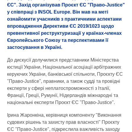
ЄС". Захід організував Проєкт ЄС "Право-Justice"
у співпраці з INSOL Europe. Він мав на меті
ознайомити учасників з практичними аспектами
впровадження Директиви ЄС 2019/1023 щодо
превентивної реструктуризації у країнах-членах
Європейського Союзу та перспективами її
застосування в Україні.
До дискусії долучилися представники Міністерства
юстиції України, Національної асоціації арбітражних
керуючих України, банківської спільноти, Проєкту ЄС
"Право-Justice", правники, а також судді та провідні
експерти у сфері неплатоспроможності з Італії,
Франції, Греції, Румунії, Нідерландів міжнародні та
національні експерти Проєкт ЄС "Право-Justice".
Ірина Жаронкіна, керівниця компоненту "Виконання
судових рішень та захисту прав власності" Проєкту
ЄС "Право-Justice", підкреслила важливість заходу