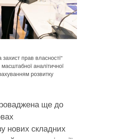
 захист прав власності"
 масштабної аналітичної
урахуванням розвитку
проваджена ще до
овах
у нових складних