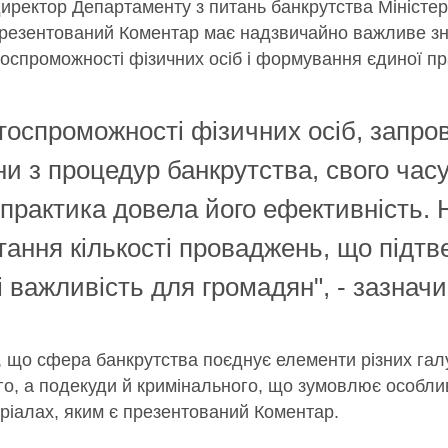
директор Департаменту з питань банкрутства Міністерс
презентований Коментар має надзвичайно важливе зн
тоспроможності фізичних осіб і формування єдиної пр
атоспроможності фізичних осіб, запро
ни з процедур банкрутства, свого ча
 практика довела його ефективність. 
тання кількості проваджень, що підтв
і важливість для громадян", - зазнач
, що сфера банкрутства поєднує елементи різних галу
го, а подекуди й кримінального, що зумовлює особлив
ріалах, яким є презентований Коментар.