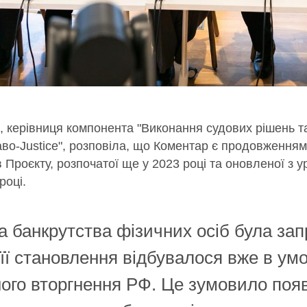
, керівниця компонента "Виконання судових рішень та
во-Justice", розповіла, що Коментар є продовженням
в Проєкту, розпочатої ще у 2023 році та оновленої з 
році.
а банкрутства фізичних осіб була за
 її становлення відбувалося вже в ум
го вторгнення РФ. Це зумовило появ