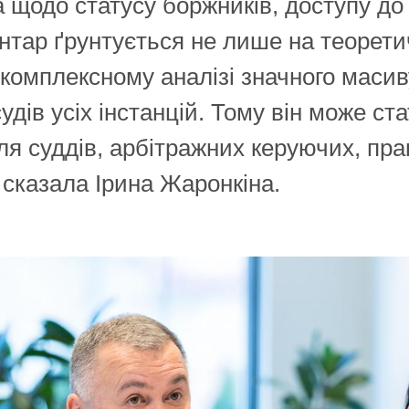
 щодо статусу боржників, доступу до 
нтар ґрунтується не лише на теоретич
 комплексному аналізі значного маси
удів усіх інстанцій. Тому він може ст
ля суддів, арбітражних керуючих, пр
– сказала Ірина Жаронкіна.