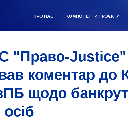
ПРО НАС
КОМПОНЕНТИ ПРОЄКТУ
С "Право-Justice"
вав коментар до 
УзПБ щодо банкру
 осіб