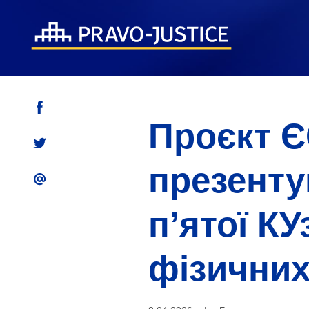
Проєкт Є
презенту
п’ятої К
фізичних