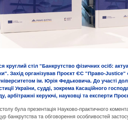
ся круглий стіл "Банкрутство фізичних осіб: актуа
ки". Захід організував Проєкт ЄС "Право-Justice"
ніверситетом ім. Юрія Федьковича. До участі до
тиції України, судді, зокрема Касаційного господ
у, арбітражні керуючі, науковці та експерти Проє
столу була презентація Науково-практичного комента
дур банкрутства та обговорення особливостей застос