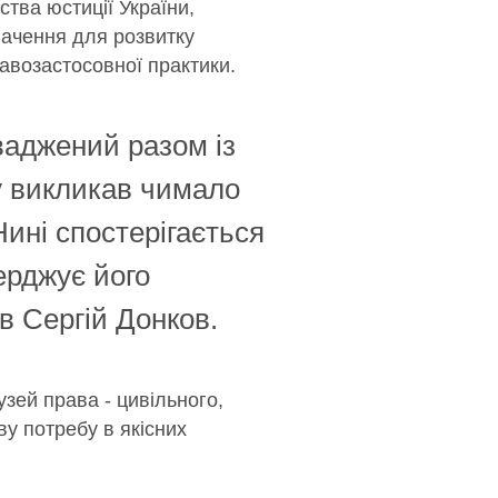
тва юстиції України,
ачення для розвитку
авозастосовної практики.
ваджений разом із
су викликав чимало
Нині спостерігається
ерджує його
ив Сергій Донков.
зей права - цивільного,
у потребу в якісних