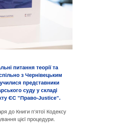
льні питання теорії та
 спільно з Чернівецьким
лучилися представники
арського суду у складі
кту ЄС "Право-Justice".
ря до Книги п’ятої Кодексу
ування цієї процедури.