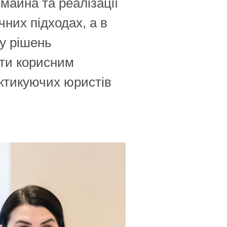
майна та реалізації
них підходах, а в
ву рішень
ати корисним
актикуючих юристів