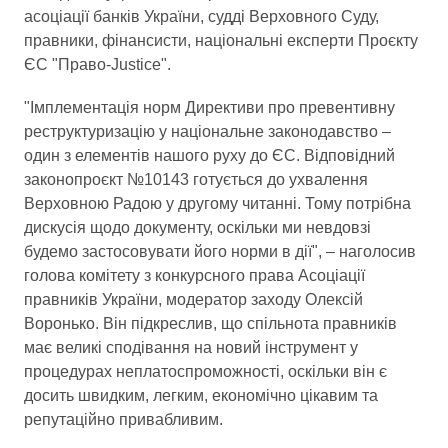
асоціації банків України, судді Верховного Суду,
правники, фінансисти, національні експерти Проєкту
ЄС "Право-Justice".
"Імплементація норм Директиви про превентивну
реструктуризацію у національне законодавство –
один з елементів нашого руху до ЄС. Відповідний
законопроєкт №10143 готується до ухвалення
Верховною Радою у другому читанні. Тому потрібна
дискусія щодо документу, оскільки ми невдовзі
будемо застосовувати його норми в дії", – наголосив
голова комітету з конкурсного права Асоціації
правників України, модератор заходу Олексій
Воронько. Він підкреслив, що спільнота правників
має великі сподівання на новий інструмент у
процедурах неплатоспроможності, оскільки він є
досить швидким, легким, економічно цікавим та
репутаційно привабливим.