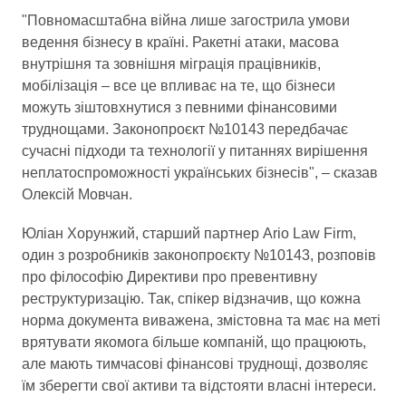
"Повномасштабна війна лише загострила умови
ведення бізнесу в країні. Ракетні атаки, масова
внутрішня та зовнішня міграція працівників,
мобілізація – все це впливає на те, що бізнеси
можуть зіштовхнутися з певними фінансовими
труднощами. Законопроєкт №10143 передбачає
сучасні підходи та технології у питаннях вирішення
неплатоспроможності українських бізнесів", – сказав
Олексій Мовчан.
Юліан Хорунжий, старший партнер Ario Law Firm,
один з розробників законопроєкту №10143, розповів
про філософію Директиви про превентивну
реструктуризацію. Так, спікер відзначив, що кожна
норма документа виважена, змістовна та має на меті
врятувати якомога більше компаній, що працюють,
але мають тимчасові фінансові труднощі, дозволяє
їм зберегти свої активи та відстояти власні інтереси.