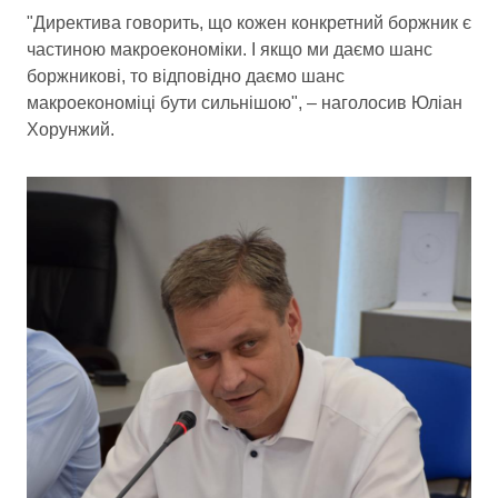
"Директива говорить, що кожен конкретний боржник є
частиною макроекономіки. І якщо ми даємо шанс
боржникові, то відповідно даємо шанс
макроекономіці бути сильнішою", – наголосив Юліан
Хорунжий.