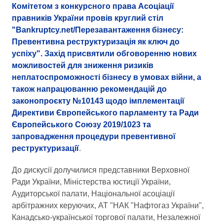
Комітетом з конкурсного права Асоціації
правників України провів круглий стіл
"Bankruptcy.net/Перезавантаження бізнесу:
Превентивна реструктуризація як ключ до
успіху". Захід присвятили обговоренню нових
можливостей для зниження ризиків
неплатоспроможності бізнесу в умовах війни, а
також напрацюванню рекомендацій до
законопроєкту №10143 щодо імплементації
Директиви Європейського парламенту та Ради
Європейського Союзу 2019/1023 та
запровадження процедури превентивної
реструктуризації
.
До дискусії долучилися представники Верховної
Ради України, Міністерства юстиції України,
Аудиторської палати, Національної асоціації
арбітражних керуючих, АТ "НАК "Нафтогаз України",
Канадсько-української торгової палати, Незалежної