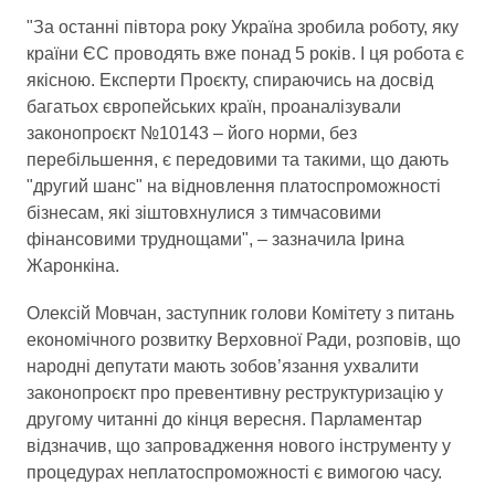
"За останні півтора року Україна зробила роботу, яку
країни ЄС проводять вже понад 5 років. І ця робота є
якісною. Експерти Проєкту, спираючись на досвід
багатьох європейських країн, проаналізували
законопроєкт №10143 – його норми, без
перебільшення, є передовими та такими, що дають
"другий шанс" на відновлення платоспроможності
бізнесам, які зіштовхнулися з тимчасовими
фінансовими труднощами", – зазначила Ірина
Жаронкіна.
Олексій Мовчан, заступник голови Комітету з питань
економічного розвитку Верховної Ради, розповів, що
народні депутати мають зобов’язання ухвалити
законопроєкт про превентивну реструктуризацію у
другому читанні до кінця вересня. Парламентар
відзначив, що запровадження нового інструменту у
процедурах неплатоспроможності є вимогою часу.