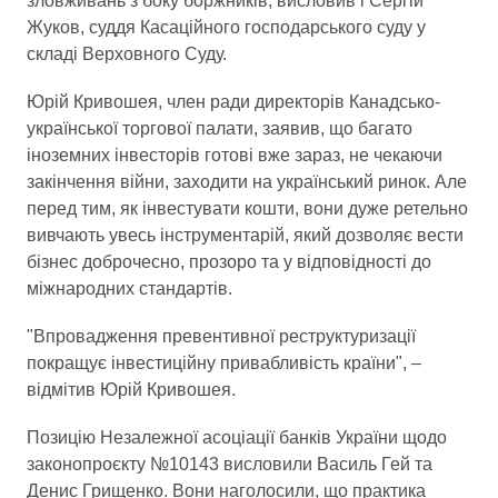
зловживань з боку боржників, висловив і Сергій
Жуков, суддя Касаційного господарського суду у
складі Верховного Суду.
Юрій Кривошея, член ради директорів Канадсько-
української торгової палати, заявив, що багато
іноземних інвесторів готові вже зараз, не чекаючи
закінчення війни, заходити на український ринок. Але
перед тим, як інвестувати кошти, вони дуже ретельно
вивчають увесь інструментарій, який дозволяє вести
бізнес доброчесно, прозоро та у відповідності до
міжнародних стандартів.
"Впровадження превентивної реструктуризації
покращує інвестиційну привабливість країни", –
відмітив Юрій Кривошея.
Позицію Незалежної асоціації банків України щодо
законопроєкту №10143 висловили Василь Гей та
Денис Грищенко. Вони наголосили, що практика